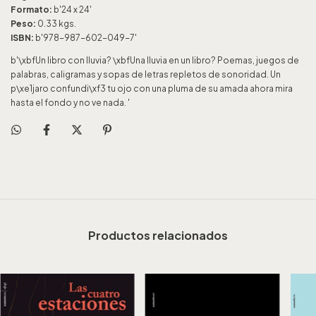
Formato:
b'24 x 24'
Peso:
0.33 kgs.
ISBN:
b'978-987-602-049-7'
b'\xbfUn libro con lluvia? \xbfUna lluvia en un libro? Poemas, juegos de
palabras, caligramas y sopas de letras repletos de sonoridad. Un
p\xe1jaro confundi\xf3 tu ojo con una pluma de su amada ahora mira
hasta el fondo y no ve nada. '
Productos relacionados