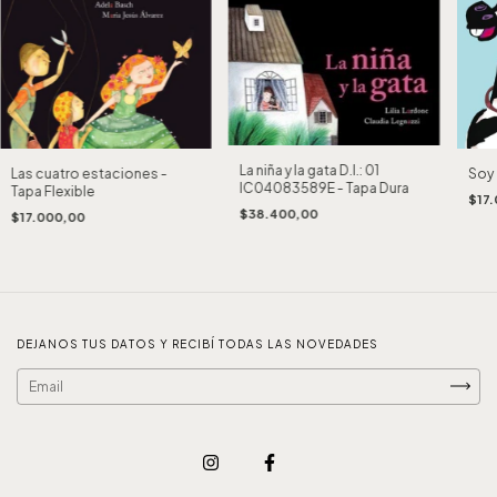
La niña y la gata D.I.: 01
Soy 
Las cuatro estaciones -
IC04083589E - Tapa Dura
Tapa Flexible
$17
$38.400,00
$17.000,00
DEJANOS TUS DATOS Y RECIBÍ TODAS LAS NOVEDADES