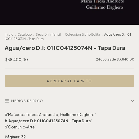
Inicio
.
Catalogo
.
Sección Infantil
.
Coleccion Bicho Bolita
.
Agua/cero D.I: 01
IC04125074N - Tapa Dura
Agua/cero D.I: 01 IC04125074N - Tapa Dura
$38.400,00
24
cuotas de
$3.840,00
MEDIOS DE PAGO
b'Mar\xeda Teresa Andruetto, Guillermo Daghero '
b'Agua/cero D.I: 01 IC04125074N - Tapa Dura'
b'Comunic-Arte'
Páginas:
32