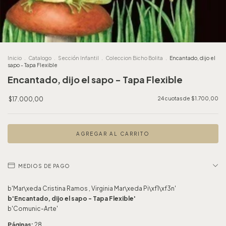
Inicio
.
Catalogo
.
Sección Infantil
.
Coleccion Bicho Bolita
.
Encantado, dijo el
sapo - Tapa Flexible
Encantado, dijo el sapo - Tapa Flexible
$17.000,00
24
cuotas de
$1.700,00
MEDIOS DE PAGO
b'Mar\xeda Cristina Ramos , Virginia Mar\xeda Pi\xf1\xf3n'
b'Encantado, dijo el sapo - Tapa Flexible'
b'Comunic-Arte'
Páginas:
28