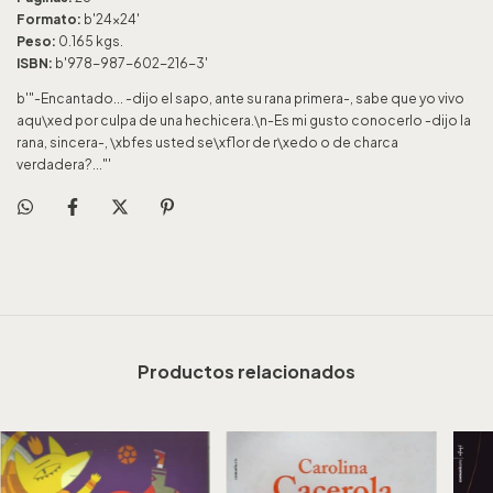
Formato:
b'24x24'
Peso:
0.165 kgs.
ISBN:
b'978-987-602-216-3'
b'"-Encantado... -dijo el sapo, ante su rana primera-, sabe que yo vivo
aqu\xed por culpa de una hechicera.\n-Es mi gusto conocerlo -dijo la
rana, sincera-, \xbfes usted se\xf1or de r\xedo o de charca
verdadera?..."'
Productos relacionados