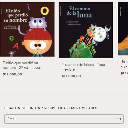
Un b
El niño que perdió su
El camino de la luna - Tapa
Flex
nombre - 2º Ed. - Tapa
Flexible
Flexible
$17
$17.000,00
$17.000,00
DEJANOS TUS DATOS Y RECIBÍ TODAS LAS NOVEDADES