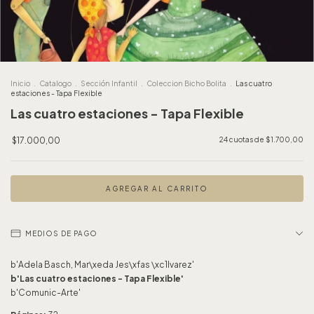
Inicio
.
Catalogo
.
Sección Infantil
.
Coleccion Bicho Bolita
.
Las cuatro
estaciones - Tapa Flexible
Las cuatro estaciones - Tapa Flexible
$17.000,00
24
cuotas de
$1.700,00
MEDIOS DE PAGO
b'Adela Basch, Mar\xeda Jes\xfas \xc1lvarez'
b'Las cuatro estaciones - Tapa Flexible'
b'Comunic-Arte'