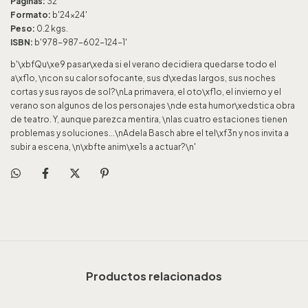
Páginas:
32
Formato:
b'24x24'
Peso:
0.2 kgs.
ISBN:
b'978-987-602-124-1'
b'\xbfQu\xe9 pasar\xeda si el verano decidiera quedarse todo el
a\xf1o, \ncon su calor sofocante, sus d\xedas largos, sus noches
cortas y sus rayos de sol?\nLa primavera, el oto\xf1o, el invierno y el
verano son algunos de los personajes \nde esta humor\xedstica obra
de teatro. Y, aunque parezca mentira, \nlas cuatro estaciones tienen
problemas y soluciones...\nAdela Basch abre el tel\xf3n y nos invita a
subir a escena, \n\xbfte anim\xe1s a actuar?\n'
Productos relacionados