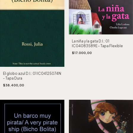
La niña y la gata D.I.: 01
IC04083589E - Tapa Flexible
$17.000,00
El globo azul D.I.: 01 IC04125074N
- Tapa Dura
$38.400,00