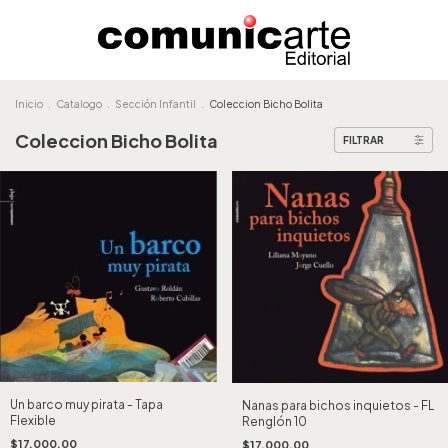
Inicio
.
Catalogo
.
Sección Infantil
.
Coleccion Bicho Bolita
Coleccion Bicho Bolita
FILTRAR
Un barco muy pirata - Tapa
Nanas para bichos inquietos - FL
Flexible
Renglón 10
$17.000,00
$17.000,00