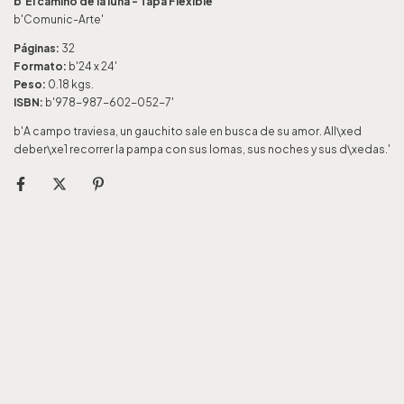
b'El camino de la luna - Tapa Flexible'
b'Comunic-Arte'
Páginas:
32
Formato:
b'24 x 24'
Peso:
0.18 kgs.
ISBN:
b'978-987-602-052-7'
b'A campo traviesa, un gauchito sale en busca de su amor. All\xed
deber\xe1 recorrer la pampa con sus lomas, sus noches y sus d\xedas.'