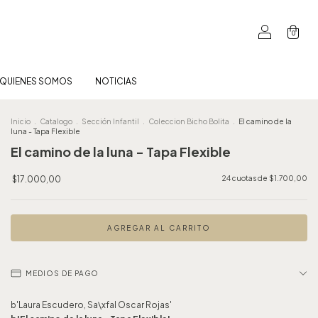
0
QUIENES SOMOS
NOTICIAS
Inicio
.
Catalogo
.
Sección Infantil
.
Coleccion Bicho Bolita
.
El camino de la
luna - Tapa Flexible
El camino de la luna - Tapa Flexible
$17.000,00
24
cuotas de
$1.700,00
MEDIOS DE PAGO
b'Laura Escudero, Sa\xfal Oscar Rojas'