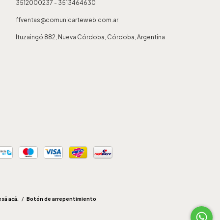
3512000237 - 3513464630
ffventas@comunicarteweb.com.ar
Ituzaingó 882, Nueva Córdoba, Córdoba, Argentina
esá acá.
/
Botón de arrepentimiento