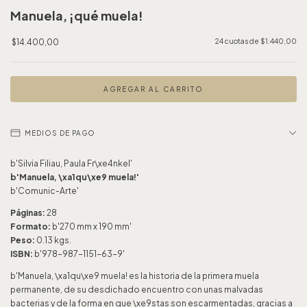
Manuela, ¡qué muela!
$14.400,00
24
cuotas de
$1.440,00
MEDIOS DE PAGO
b'Silvia Filiau, Paula Fr\xe4nkel'
b'Manuela, \xa1qu\xe9 muela!'
b'Comunic-Arte'
Páginas:
28
Formato:
b'270 mm x 190 mm'
Peso:
0.13 kgs.
ISBN:
b'978-987-1151-63-9'
b'Manuela, \xa1qu\xe9 muela! es la historia de la primera muela
permanente, de su desdichado encuentro con unas malvadas
bacterias y de la forma en que \xe9stas son escarmentadas, gracias a