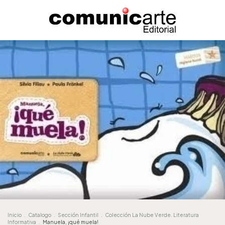
Inicio
.
Catalogo
.
Sección Infantil
.
Colección La Nube Verde. Literatura
Informativa
.
Manuela, ¡qué muela!