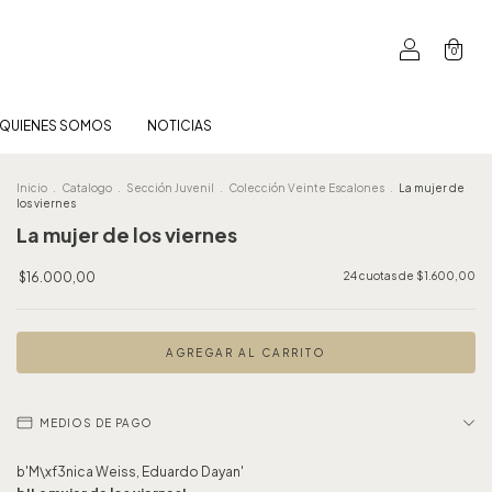
0
QUIENES SOMOS
NOTICIAS
Inicio
.
Catalogo
.
Sección Juvenil
.
Colección Veinte Escalones
.
La mujer de
los viernes
La mujer de los viernes
$16.000,00
24
cuotas de
$1.600,00
MEDIOS DE PAGO
b'M\xf3nica Weiss, Eduardo Dayan'