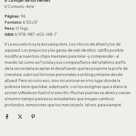
b'La mujer de los viernes'
b'Comunic-Arte'
Páginas:
96
Formato:
b'20x13'
Peso:
0.1 kgs.
ISBN:
b'978-987-602-148-7'
b'La escuela rica y la escuela pobre. Los chicos de all\xe1 y los de
aqu\xed. Los prejuicios y las ganas de salir de ellos. \xbfEs posible
modificar nuestros chips mentales para mirar -y comprender- al
mundo tal como es?\nJulia y sus compa\xf1eros del \xfaltimo a\xf1o
de la secundaria aceptan el desaf\xedo que les propone la profe de
Literatura: subir sus historias personales a un blog y mirarse desde
all\xed. Pero no solo eso, sino incursionar en otro lugar donde la
pobreza tiene que lidiar, adem\xe1s, con los estigmas que a diario la
azotan.\nNada es f\xe1cil ni sencillo. Muchas puertas se abren y cierran
al mismo tiempo para esos estudiantes que intuyen cambios
profundos, remezones que los marcar\xe1n, tal vez, para siempre.'