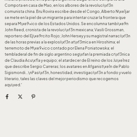
Compota en casa de Mao, en los albores de la revoluci\xf3n
comunista china. Bru Rovira escribe desde el Congo, Alberto N\xe1jar
se mete en la piel de un migrante para intentar cruzar la frontera que
separa M\xe9xico de los Estados Unidos. Se encolumna tambi\xe9n
John Reed, cronista de la revoluci\xf3n mexicana; Vasili Grossman,
reportero del Ej\xe9rcito Rojo; John Hersey y su magistral narraci\xf3n
de las horas previas a la explosi\xf3n at\xf3mica en Hiroshima; el
terremoto de M\xe9xico contado por Elena Poniatowska; el
tembladeral de fin de siglo argentino seg\xfan la premiada cr\xf3nica
de Claudia Acu\xf1a y equipo; el atardecer de El reino de los Ju\xe1rez
que describe Sergio Carreras; los avatares en Afganist\xe1n de Pablo
Sigismondi...\nPasi\xf3n, honestidad, investigaci\xf3n a fondo y vuelo
literario, tales las claves del mejor periodismo que recogemos
aqu\xed.'