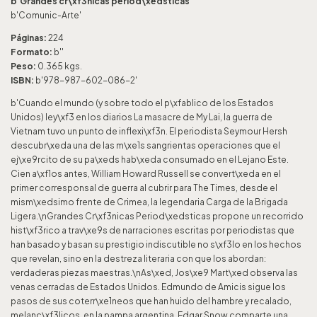
b'Grandes cr\xf3nicas period\xedsticas '
b'Comunic-Arte'
Páginas:
224
Formato:
b''
Peso:
0.365 kgs.
ISBN:
b'978-987-602-086-2'
b'Cuando el mundo (y sobre todo el p\xfablico de los Estados
Unidos) ley\xf3 en los diarios La masacre de My Lai, la guerra de
Vietnam tuvo un punto de inflexi\xf3n. El periodista Seymour Hersh
descubr\xeda una de las m\xe1s sangrientas operaciones que el
ej\xe9rcito de su pa\xeds hab\xeda consumado en el Lejano Este.
Cien a\xf1os antes, William Howard Russell se convert\xeda en el
primer corresponsal de guerra al cubrir para The Times, desde el
mism\xedsimo frente de Crimea, la legendaria Carga de la Brigada
Ligera.\nGrandes Cr\xf3nicas Period\xedsticas propone un recorrido
hist\xf3rico a trav\xe9s de narraciones escritas por periodistas que
han basado y basan su prestigio indiscutible no s\xf3lo en los hechos
que revelan, sino en la destreza literaria con que los abordan:
verdaderas piezas maestras.\nAs\xed, Jos\xe9 Mart\xed observa las
venas cerradas de Estados Unidos. Edmundo de Amicis sigue los
pasos de sus coterr\xe1neos que han huido del hambre y recalado,
melanc\xf3licos, en la pampa argentina. Edgar Snow comparte una