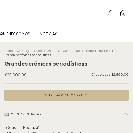
0
QUIENES SOMOS
NOTICIAS
Inicio
.
Catalogo
.
Sección Adultos
.
Comunicación, Periodismo Y Medios
.
Grandes crónicas periodísticas
Grandes crónicas periodísticas
$25.000,00
24
cuotas de
$2.500,00
MEDIOS DE PAGO
b'Graciela Pedraza'