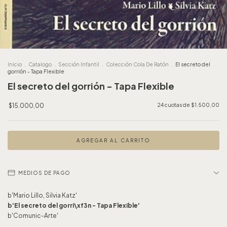
Inicio
.
Catalogo
.
Sección Infantil
.
Colección Cola De Ratón
.
El secreto del
gorrión - Tapa Flexible
El secreto del gorrión - Tapa Flexible
$15.000,00
24
cuotas de
$1.500,00
MEDIOS DE PAGO
b'Mario Lillo, Silvia Katz'
b'El secreto del gorri\xf3n - Tapa Flexible'
b'Comunic-Arte'