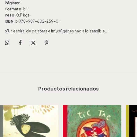
Páginas:
Formato:
b''
Peso:
0.11 kgs.
ISBN:
b'978-987-602-259-0'
b'Un espiral de palabras e im\xe1genes hacia lo sensible...'
Productos relacionados