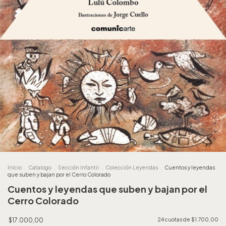
Inicio
.
Catalogo
.
Sección Infantil
.
Colección Leyendas
.
Cuentos y leyendas
que suben y bajan por el Cerro Colorado
Cuentos y leyendas que suben y bajan por el
Cerro Colorado
$17.000,00
24
cuotas de
$1.700,00