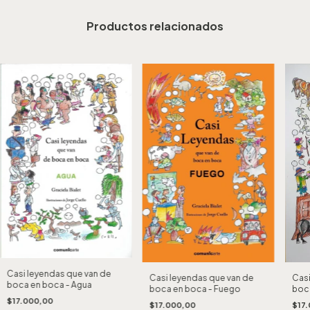
Productos relacionados
Casi leyendas que van de
Casi leyendas que van de
Casi
boca en boca - Agua
boca en boca - Fuego
boca
$17.000,00
$17.000,00
$17