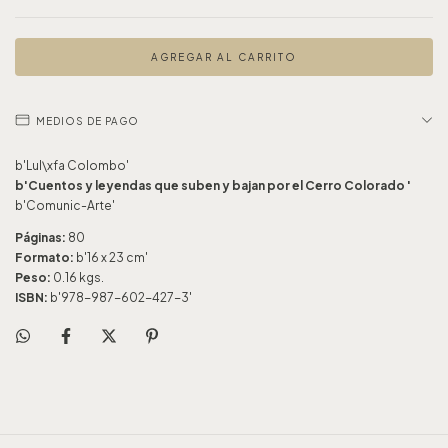
MEDIOS DE PAGO
b'Lul\xfa Colombo'
b'Cuentos y leyendas que suben y bajan por el Cerro Colorado '
b'Comunic-Arte'
Páginas:
80
Formato:
b'16 x 23 cm'
Peso:
0.16 kgs.
ISBN:
b'978-987-602-427-3'