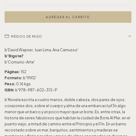
MEDIOS DE PAGO
b'David Wapner, Juan Lima, Ana Camusso'
b'Bigotel'
b'Comunic-Arte'
Páginas:
152
Formato:
b'19X12'
Peso:
0.16 kgs.
ISBN:
b'978-987-602-313-9'
b'Novela escrita a cuatro manos, doble cabeza, dos pares de ojos,
corazones dos, sobre el cuerpo y alma de una embarcaci\xf3n algo
menor que un barco y un poco mayor que un bote. Es, entre otras, la
historia de seres fabulosos que habitan la ciudad de Bote Al Mar, en el
puerto viejo, a mitad de camino entre el Principio y el Fin. En un barrio
recostado sobre un mar, barquitos, sentimientos y maderas se