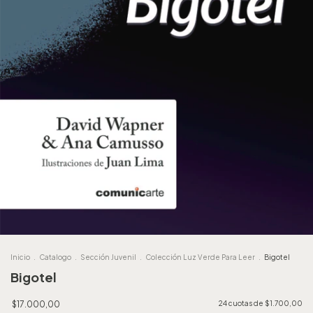
Inicio
.
Catalogo
.
Sección Juvenil
.
Colección Luz Verde Para Leer
.
Bigotel
Bigotel
$17.000,00
24
cuotas de
$1.700,00