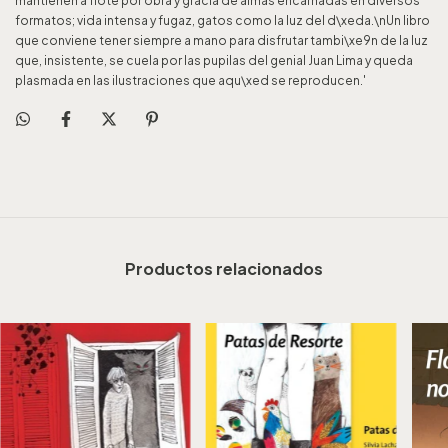
mantienen a flote por obra y gracia de almas encarnadas en diversos
formatos; vida intensa y fugaz, gatos como la luz del d\xeda.\nUn libro
que conviene tener siempre a mano para disfrutar tambi\xe9n de la luz
que, insistente, se cuela por las pupilas del genial Juan Lima y queda
plasmada en las ilustraciones que aqu\xed se reproducen.'
Productos relacionados